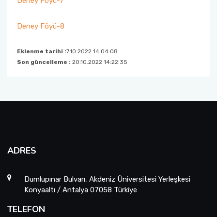
Deney Föyü-7
Deney Föyü-8
Eklenme tarihi :
7.10.2022 14:04:08
Son güncelleme :
20.10.2022 14:22:35
ADRES
Dumlupınar Bulvarı, Akdeniz Üniversitesi Yerleşkesi
Konyaaltı / Antalya 07058 Türkiye
TELEFON