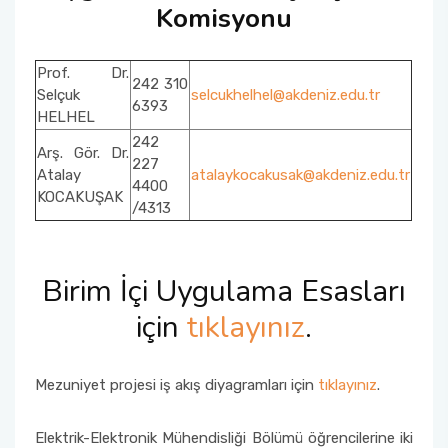
Komisyonu
Prof. Dr.
242 310
Selçuk
selcukhelhel@akdeniz.edu.tr
6393
HELHEL
242
Arş. Gör. Dr.
227
Atalay
atalaykocakusak@akdeniz.edu.tr
4400
KOCAKUŞAK
/4313
Birim İçi Uygulama Esasları
için
tıklayınız
.
Mezuniyet projesi iş akış diyagramları için
tıklayınız
.
Elektrik-Elektronik Mühendisliği Bölümü öğrencilerine iki